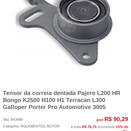
Tensor da correia dentada Pajero L200 HR
Bongo K2500 H100 H1 Terracan L300
Galloper Porter Pro Automotive 3005
R$ 90,29
por
Sku:
843986
Categoria:
ROLAMENTOS
,
MOTOR
à vista
R$ 76,75
economize
15%
no