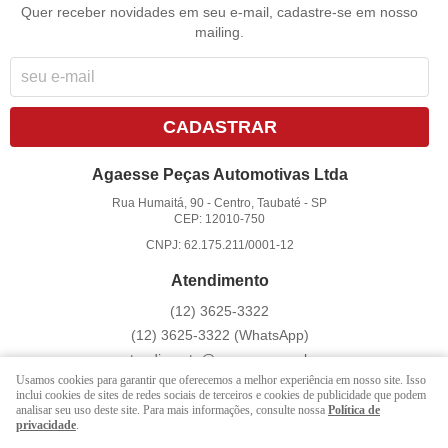
Quer receber novidades em seu e-mail, cadastre-se em nosso
mailing.
CADASTRAR
Agaesse Peças Automotivas Ltda
Rua Humaitá, 90
-
Centro, Taubaté
-
SP
CEP: 12010-750
CNPJ: 62.175.211/0001-12
Atendimento
(12)
3625-3322
(12)
3625-3322
(WhatsApp)
atendimento@agaesse.com.br
Usamos cookies para garantir que oferecemos a melhor experiência em nosso site. Isso
inclui cookies de sites de redes sociais de terceiros e cookies de publicidade que podem
analisar seu uso deste site. Para mais informações, consulte nossa
Política de
LOJA VIRTUAL CRIADA POR
privacidade
.