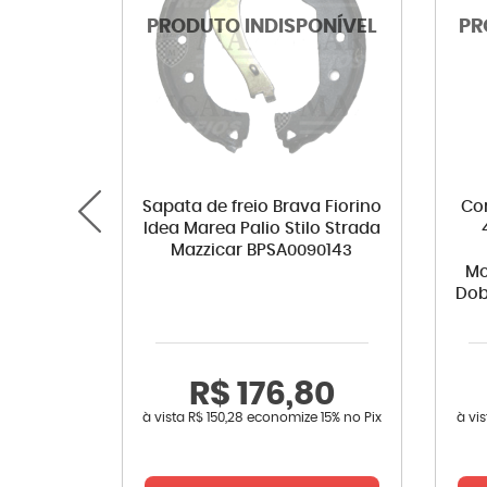
Sapata de freio Brava Fiorino
Co
Idea Marea Palio Stilo Strada
Mazzicar BPSA0090143
Mo
Dob
R$ 176,80
à vista
R$ 150,28
economize
15%
no Pix
à vi