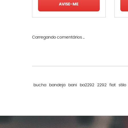
AVISE-ME
Carregando comentários ...
bucha
bandeja
bani
ba2292
2292
fiat
stilo