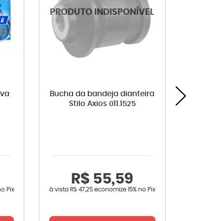
iva
Bucha da bandeja dianteira
Pastilha
Stilo Axios 011.1525
R$ 55,59
R
no Pix
à vista
R$ 47,25
economize
15%
no Pix
à vista
R$ 