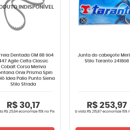
rreia Dentada GM 88 904
Junta do cabeçote Mer
447 Agile Celta Classic
Stilo Taranto 241808
Cobalt Corsa Meriva
ntana Onix Prisma Spin
lò Idea Palio Punto Siena
Stilo Strada
R$ 30,17
R$ 253,97
sta
R$ 25,64
economize
15%
no Pix
à vista
R$ 215,87
economize
15%