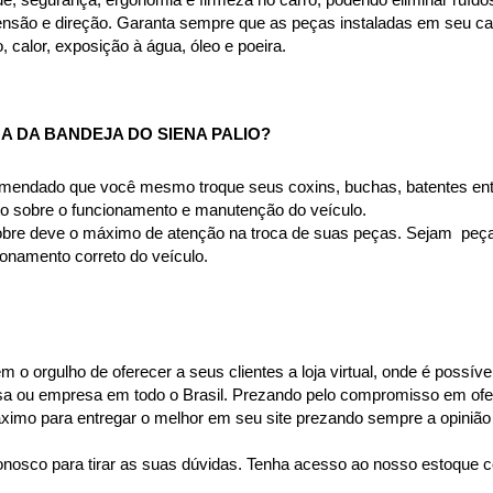
de, segurança, ergonomia e firmeza no carro, podendo eliminar ruído
são e direção. Garanta sempre que as peças instaladas em seu carr
alor, exposição à água, óleo e poeira.
A DA BANDEJA DO SIENA PALIO
?
omendado que você mesmo troque seus coxins, buchas, batentes entr
to sobre o funcionamento e manutenção do veículo.
bre deve o máximo de atenção na troca de suas peças. Sejam  peças 
namento correto do veículo.
o orgulho de oferecer a seus clientes a loja virtual, onde é possíve
casa ou empresa em todo o Brasil. Prezando pelo compromisso em ofer
mo para entregar o melhor em seu site prezando sempre a opinião 
nosco para tirar as suas dúvidas. Tenha acesso ao nosso estoque c