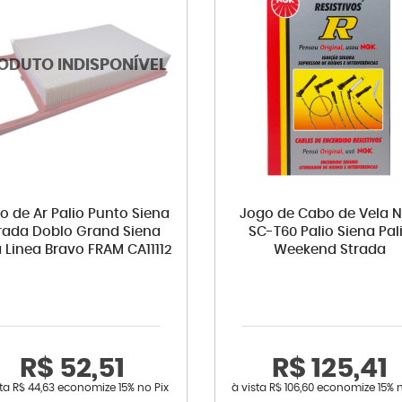
tro de Ar Palio Punto Siena
Jogo de Cabo de Vela 
rada Doblo Grand Siena
SC-T60 Palio Siena Pal
 Linea Bravo FRAM CA11112
Weekend Strada
R$ 52,51
R$ 125,41
sta
R$ 44,63
economize
15%
no Pix
à vista
R$ 106,60
economize
15%