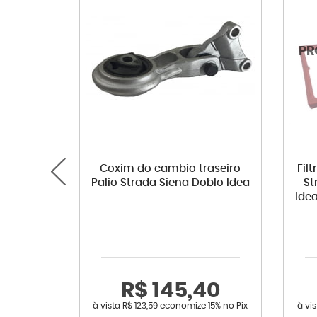
Coxim do cambio traseiro
Fil
Palio Strada Siena Doblo Idea
St
Idea
R$ 145,40
à vista
R$ 123,59
economize
15%
no Pix
à vi