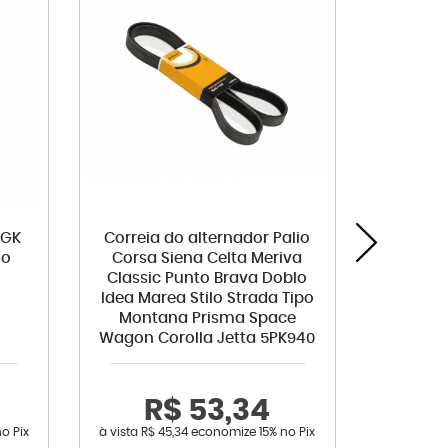
NGK
Correia do alternador Palio
Amor
io
Corsa Siena Celta Meriva
Direito
Classic Punto Brava Doblo
C
Idea Marea Stilo Strada Tipo
Montana Prisma Space
Wagon Corolla Jetta 5PK940
R$ 53,34
R
no Pix
à vista
R$ 45,34
economize
15%
no Pix
à vista
R$ 