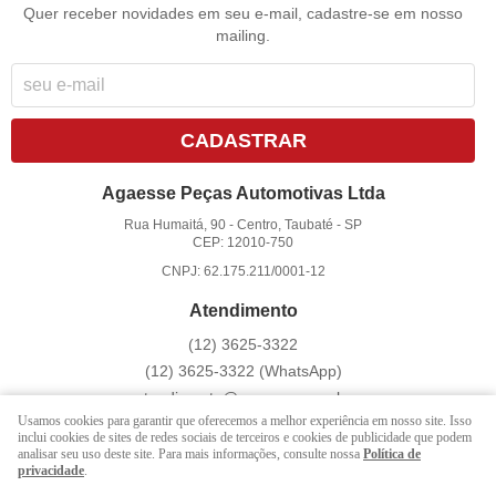
Quer receber novidades em seu e-mail, cadastre-se em nosso
mailing.
CADASTRAR
Agaesse Peças Automotivas Ltda
Rua Humaitá, 90
-
Centro, Taubaté
-
SP
CEP: 12010-750
CNPJ: 62.175.211/0001-12
Atendimento
(12)
3625-3322
(12)
3625-3322
(WhatsApp)
atendimento@agaesse.com.br
Usamos cookies para garantir que oferecemos a melhor experiência em nosso site. Isso
inclui cookies de sites de redes sociais de terceiros e cookies de publicidade que podem
analisar seu uso deste site. Para mais informações, consulte nossa
Política de
LOJA VIRTUAL CRIADA POR
privacidade
.