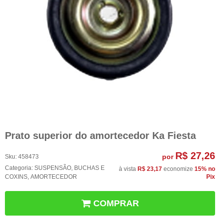
Prato superior do amortecedor Ka Fiesta
R$ 27,26
por
Sku:
458473
Categoria:
SUSPENSÃO
,
BUCHAS E
à vista
R$ 23,17
economize
15%
no
COXINS
,
AMORTECEDOR
Pix
COMPRAR