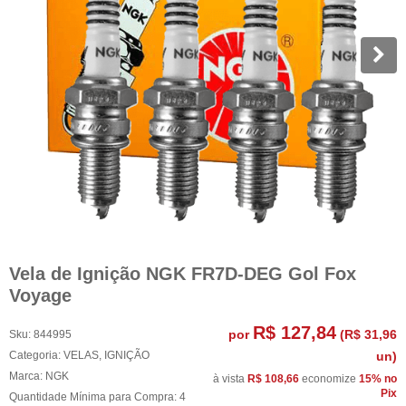
Vela de Ignição NGK FR7D-DEG Gol Fox
Voyage
R$ 127,84
por
(
R$ 31,96
Sku:
844995
Categoria:
VELAS
,
IGNIÇÃO
un)
Marca:
NGK
à vista
R$ 108,66
economize
15%
no
Pix
Quantidade Mínima para Compra:
4