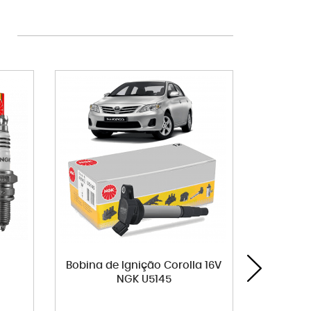
Bobina de Ignição Corolla 16V
Tela Bom
NGK U5145
C