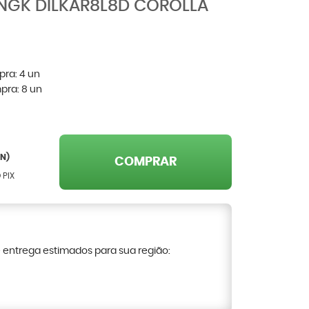
 NGK DILKAR8L8D COROLLA
pra:
4
un
pra:
8
un
N)
COMPRAR
 PIX
e entrega estimados para sua região: