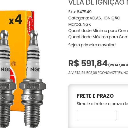
VELA DE IGNIÇÃO
Sku:
847549
Categoria:
VELAS
IGNIÇÃO
Marca:
NGK
Quantidade Mínima para Com
Quantidade Máxima para Com
Seja o primeira a avaliar!
R$ 591,84
(
R$ 147,96
U
À VISTA
R$ 503,06
ECONOMIZE
15%
NO
FRETE E PRAZO
Simule o frete e o prazo d