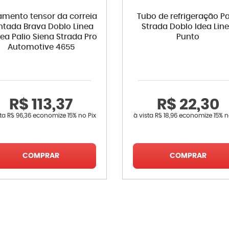
amento tensor da correia
Tubo de refrigeração Pa
ntada Brava Doblo Linea
Strada Doblo Idea Lin
ea Palio Siena Strada Pro
Punto
Automotive 4655
R$ 113,37
R$ 22,30
sta
R$ 96,36
economize
15%
no Pix
à vista
R$ 18,96
economize
15%
n
COMPRAR
COMPRAR