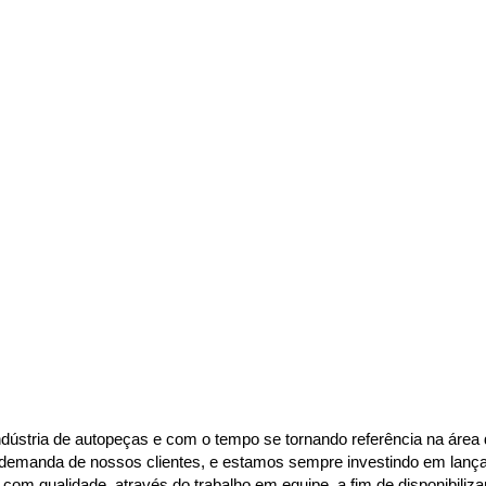
dústria de autopeças e com o tempo se tornando referência na área d
demanda de nossos clientes, e estamos sempre investindo em lançame
om qualidade, através do trabalho em equipe, a fim de disponibiliza