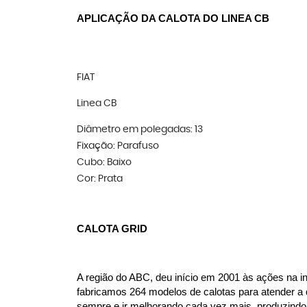
APLICAÇÃO DA CALOTA DO LINEA CB
FIAT
Linea CB
Diâmetro em polegadas: 13
Fixação: Parafuso
Cubo: Baixo
Cor: Prata
CALOTA GRID
A região do ABC, deu início em 2001 às ações na in
fabricamos 264 modelos de calotas para atender a 
sempre e ir melhorando cada vez mais, produzindo c