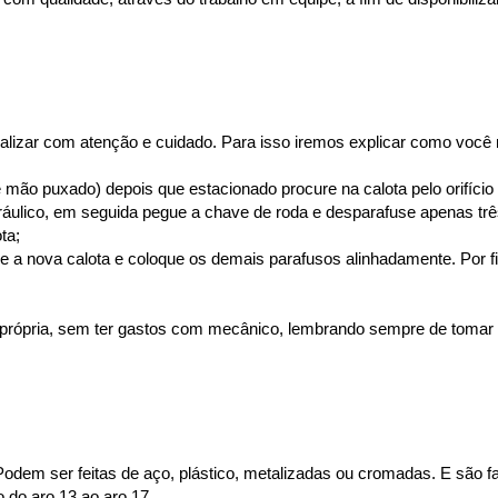
realizar com atenção e cuidado. Para isso iremos explicar como você
de mão puxado) depois que estacionado procure na calota pelo orifíci
ráulico, em seguida pegue a chave de roda e desparafuse apenas trê
ta;
ixe a nova calota e coloque os demais parafusos alinhadamente. Por fi
ta própria, sem ter gastos com mecânico, lembrando sempre de tomar
Podem ser feitas de aço, plástico, metalizadas ou cromadas. E são f
 do aro 13 ao aro 17.