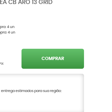
EA CB ARO 13 GRID
pra:
4
un
pra:
4
un
COMPRAR
PIX
e entrega estimados para sua região: