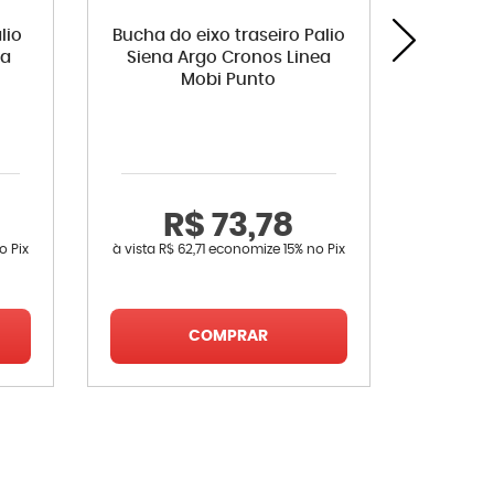
lio
Bucha do eixo traseiro Palio
Amor
ea
Siena Argo Cronos Linea
Direito 
Mobi Punto
R$ 73,78
R
o Pix
à vista
R$ 62,71
economize
15%
no Pix
à vista
R$ 
COMPRAR