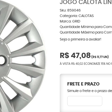
JOGO CALOTA LIN
Sku:
859046
Categoria:
CALOTAS
Marca:
GRID
Quantidade Mínima para Com
Quantidade Máxima para Com
Seja o primeira a avaliar!
R$ 47,08
(
R$ 11,77
UN)
À VISTA
R$ 40,02
ECONOMIZE
15%
NO 
FRETE E PRAZO
Simule o frete e o prazo d