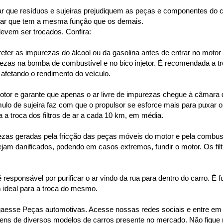
vitar que resíduos e sujeiras prejudiquem as peças e componentes do 
e ar que tem a mesma função que os demais.
devem ser trocados. Confira:
reter as impurezas do álcool ou da gasolina antes de entrar no motor
as na bomba de combustível e no bico injetor. É recomendada a troc
 afetando o rendimento do veículo.
 motor e garante que apenas o ar livre de impurezas chegue à câmara
ulo de sujeira faz com que o propulsor se esforce mais para puxar o
 troca dos filtros de ar a cada 10 km, em média.
ezas geradas pela fricção das peças móveis do motor e pela combustão
ejam danificados, podendo em casos extremos, fundir o motor. Os filt
é responsável por purificar o ar vindo da rua para dentro do carro. É 
 ideal para a troca do mesmo.
se Peças automotivas. Acesse nossas redes sociais e entre em co
ens de diversos modelos de carros presente no mercado. Não fique 