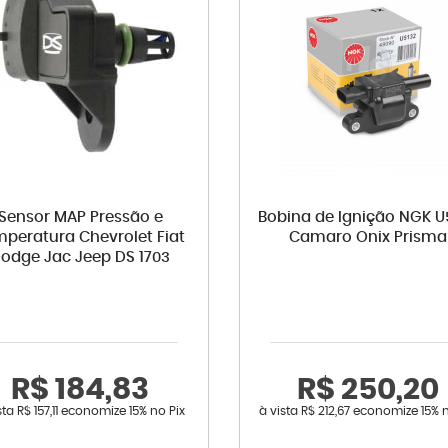
Sensor MAP Pressão e
Bobina de Ignição NGK U
peratura Chevrolet Fiat
Camaro Onix Prisma
odge Jac Jeep DS 1703
R$ 184,83
R$ 250,20
sta
R$ 157,11
economize
15%
no Pix
à vista
R$ 212,67
economize
15%
n