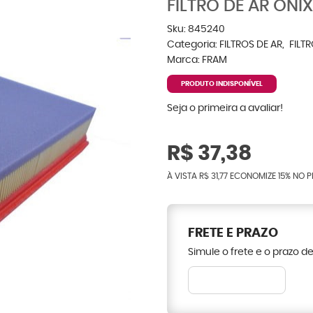
FILTRO DE AR ONI
Sku:
845240
Categoria:
FILTROS DE AR
FILT
Marca:
FRAM
PRODUTO INDISPONÍVEL
Seja o primeira a avaliar!
R$ 37,38
À VISTA
R$ 31,77
ECONOMIZE
15%
NO P
FRETE E PRAZO
Simule o frete e o prazo d