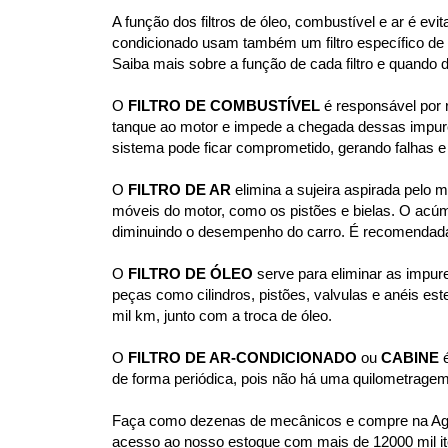
A função dos filtros de óleo, combustível e ar é e
condicionado usam também um filtro específico d
Saiba mais sobre a função de cada filtro e quando 
O 
FILTRO DE COMBUSTÍVEL
 é responsável por 
tanque ao motor e impede a chegada dessas impurez
sistema pode ficar comprometido, gerando falhas e
O 
FILTRO DE AR
 elimina a sujeira aspirada pelo
móveis do motor, como os pistões e bielas. O acúm
diminuindo o desempenho do carro. É recomendada a
O
 FILTRO DE ÓLEO 
serve para eliminar as impur
peças como cilindros, pistões, valvulas e anéis est
mil km, junto com a troca de óleo.
O 
FILTRO DE AR-CONDICIONADO
 ou 
CABINE
 
de forma periódica, pois não há uma quilometragem
Faça como dezenas de mecânicos e compre na Agaes
acesso ao nosso estoque com mais de 12000 mil it