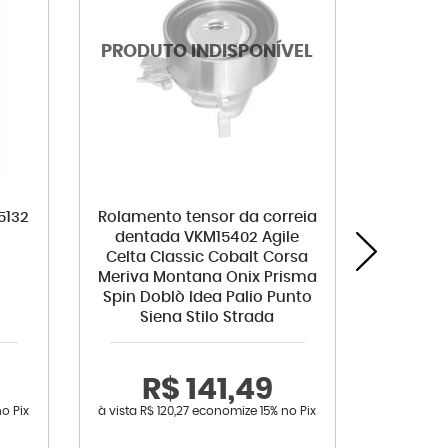
5132
Rolamento tensor da correia
Kit am
dentada VKM15402 Agile
comple
Celta Classic Cobalt Corsa
Meriva Montana Onix Prisma
Spin Doblò Idea Palio Punto
Siena Stilo Strada
R$ 141,49
R
o Pix
à vista
R$ 120,27
economize
15%
no Pix
à vista
R$ 