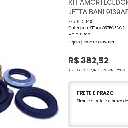
KIT AMORTECEDO
JETTA BANI 9139A
Sku:
845446
Categoria:
KIT AMORTECEDOR
Marca:
BANI
Seja o primeira a avaliar!
R$ 382,52
À VISTA
R$ 325,14
ECONOMIZE
15%
NO 
FRETE E PRAZO
Simule o frete e o prazo d