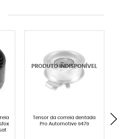
reia
Tensor da correia dentada
Filtro 
sfox
Pro Automotive 9479
Je
sat