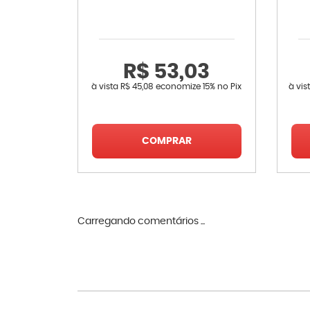
R$ 53,03
à vista
R$ 45,08
economize
15%
no Pix
à vis
COMPRAR
Carregando comentários ...