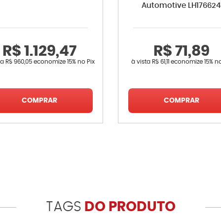
Automotive LH17662
R$ 1.129,47
R$ 71,89
ta
R$ 960,05
economize
15%
no Pix
à vista
R$ 61,11
economize
15%
no
COMPRAR
COMPRAR
TAGS
DO PRODUTO