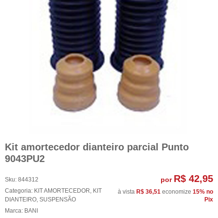
Kit amortecedor dianteiro parcial Punto
9043PU2
R$ 42,95
por
Sku:
844312
Categoria:
KIT AMORTECEDOR
,
KIT
à vista
R$ 36,51
economize
15%
no
DIANTEIRO
,
SUSPENSÃO
Pix
Marca:
BANI