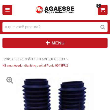
0
MENU
Home
SUSPENSÃO
KIT AMORTECEDOR
Kit amortecedor dianteiro parcial Punto 9043PU2