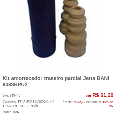
Kit amortecedor traseiro parcial Jetta BANI
9038BPU2
R$ 61,20
por
Sku:
845445
Categoria:
KIT AMORTECEDOR
,
KIT
à vista
R$ 52,02
economize
15%
no
TRASEIRO
,
SUSPENSÃO
Pix
Marca:
BANI