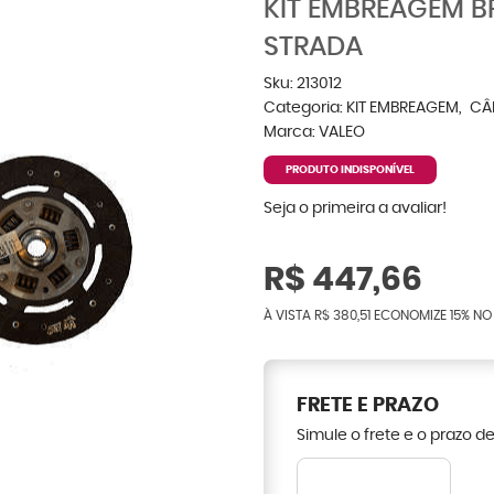
KIT EMBREAGEM B
STRADA
Sku:
213012
Categoria:
KIT EMBREAGEM
CÂ
Marca:
VALEO
PRODUTO INDISPONÍVEL
Seja o primeira a avaliar!
R$ 447,66
À VISTA
R$ 380,51
ECONOMIZE
15%
NO 
FRETE E PRAZO
Simule o frete e o prazo d