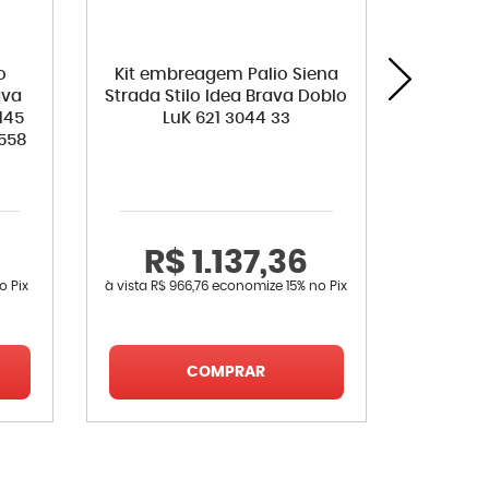
o
Kit embreagem Palio Siena
Correia
ava
Strada Stilo Idea Brava Doblo
Corsa 
145
LuK 621 3044 33
Classi
4558
Idea Ma
Mont
Wagon C
R$ 1.137,36
R
o Pix
à vista
R$ 966,76
economize
15%
no Pix
à vista
R$ 
COMPRAR