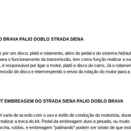
 BRAVA PALIO DOBLO STRADA SIENA
or um disco, platô e rolamento, além do pedal e do sistema hidráuli
ra o funcionamento da transmissão, tem como função realizar a saí
, é responsável por ligar o motor, platô e disco do carro. Já o rola
pressão do disco e interrompendo o envio da rotação do motor para a
T EMBREAGEM DO STRADA SIENA PALIO DOBLO BRAVA
aria de acordo com o uso e estilo de condução do motorista, durand
ealizar a troca do kit. Pedal da embreagem duro e pesado, ou muito al
archa, ruídos, e embreagem “patinando” podem ser sinais de que est