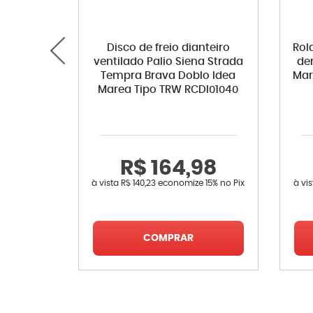
Disco de freio dianteiro
Rol
ventilado Palio Siena Strada
de
Tempra Brava Doblo Idea
Mar
Marea Tipo TRW RCDI01040
R$ 164,98
à vista
R$ 140,23
economize
15%
no Pix
à vi
COMPRAR