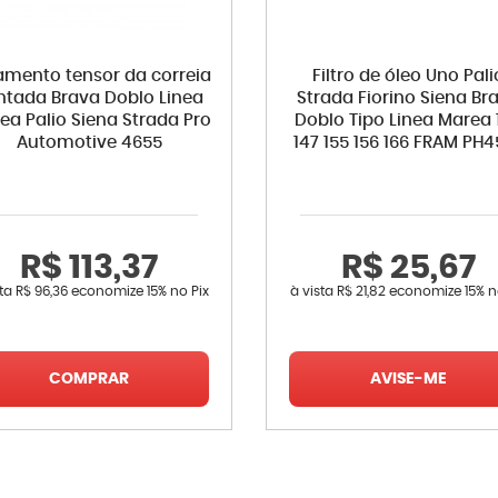
amento tensor da correia
Filtro de óleo Uno Pali
ntada Brava Doblo Linea
Strada Fiorino Siena Br
ea Palio Siena Strada Pro
Doblo Tipo Linea Marea 
Automotive 4655
147 155 156 166 FRAM PH
R$ 113,37
R$ 25,67
sta
R$ 96,36
economize
15%
no Pix
à vista
R$ 21,82
economize
15%
n
COMPRAR
AVISE-ME