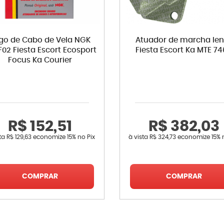
go de Cabo de Vela NGK
Atuador de marcha len
02 Fiesta Escort Ecosport
Fiesta Escort Ka MTE 7
Focus Ka Courier
R$ 152,51
R$ 382,03
sta
R$ 129,63
economize
15%
no Pix
à vista
R$ 324,73
economize
15%
COMPRAR
COMPRAR