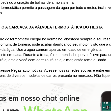
pedindo a criação de bolhas de ar no sistema.
termostática permite a passagem da água por todo o motor, inclusive p
o.
O A CARCAÇA DA VÁLVULA TERMOSTÁTICA DO FIESTA
iro do termômetro chegar no vermelho, abasteça sempre o seu reserv
 comum, de torneira, pode acabar danificando seu motor, visto que a
nto da água. Use a água comum apenas em caso de emergência.
imento em casa. Durante a troca, é recomendado que você leve para um
tará quente e você com certeza irá se queimar, então tome cuidado.
se Peças automotivas. Acesse nossas redes sociais e entre em co
ens de diversos modelos de carros presente no mercado. Não fique 