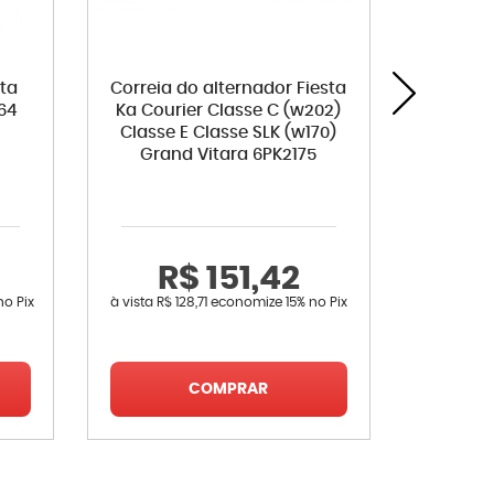
ta
Correia do alternador Fiesta
Kit am
464
Ka Courier Classe C (w202)
comp
Classe E Classe SLK (w170)
Grand Vitara 6PK2175
R$ 151,42
R
no Pix
à vista
R$ 128,71
economize
15%
no Pix
à vista
R$ 
COMPRAR