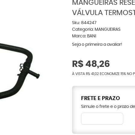
MANGUEIRAS RES
VÁLVULA TERMOST
Sku:
844247
Categoria:
MANGUEIRAS
Marca:
BANI
Seja o primeira a avaliar!
R$ 48,26
À VISTA
R$ 41,02
ECONOMIZE
15%
NO P
FRETE E PRAZO
Simule o frete e o prazo d