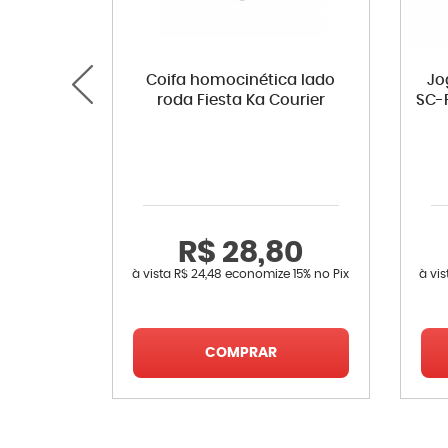
Coifa homocinética lado
Jo
roda Fiesta Ka Courier
SC-F
R$ 28,80
à vista
R$ 24,48
economize
15%
no Pix
à vi
COMPRAR