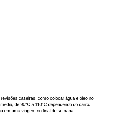
revisões caseiras, como colocar água e óleo no 
 média, de 90°C a 110°C dependendo do carro. 
o ou em uma viagem no final de semana.