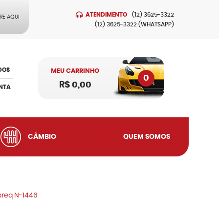
ATENDIMENTO
(12)
3625-3322
RE AQUI
(12)
3625-3322
(WHATSAPP)
DOS
MEU CARRINHO
0
R$ 0,00
NTA
CÂMBIO
QUEM SOMOS
obreq N-1446