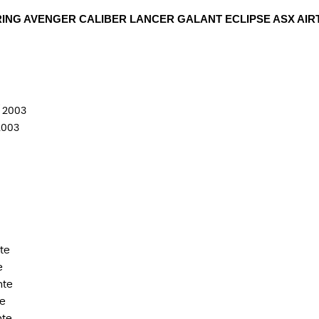
RING AVENGER CALIBER LANCER GALANT ECLIPSE ASX AI
/ 2003
2003
te
e
nte
te