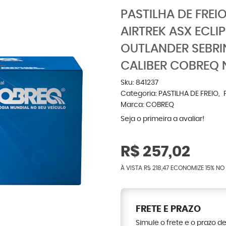
PASTILHA DE FREI
AIRTREK ASX ECLI
OUTLANDER SEBRI
CALIBER COBREQ 
Sku:
841237
Categoria:
PASTILHA DE FREIO
Marca:
COBREQ
Seja o primeira a avaliar!
R$ 257,02
À VISTA
R$ 218,47
ECONOMIZE
15%
NO 
FRETE E PRAZO
Simule o frete e o prazo d