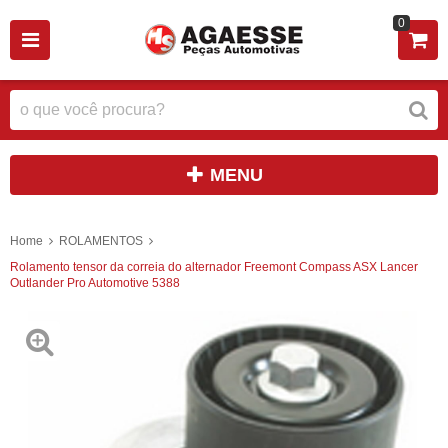
0
MENU
Home
ROLAMENTOS
Rolamento tensor da correia do alternador Freemont Compass ASX Lancer
Outlander Pro Automotive 5388