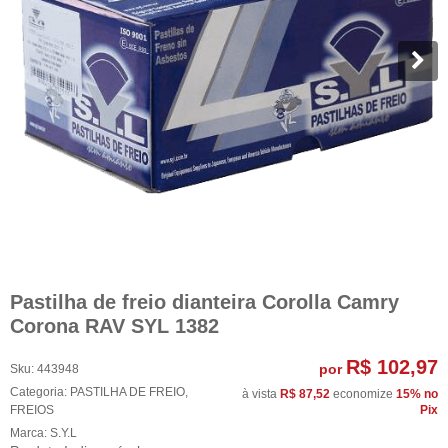
Pastilha de freio dianteira Corolla Camry
Corona RAV SYL 1382
R$ 102,97
por
Sku:
443948
Categoria:
PASTILHA DE FREIO
,
à vista
R$ 87,52
economize
15%
no
FREIOS
Pix
Marca:
S.Y.L