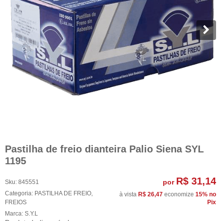
Pastilha de freio dianteira Palio Siena SYL
1195
R$ 31,14
por
Sku:
845551
Categoria:
PASTILHA DE FREIO
,
à vista
R$ 26,47
economize
15%
no
FREIOS
Pix
Marca:
S.Y.L