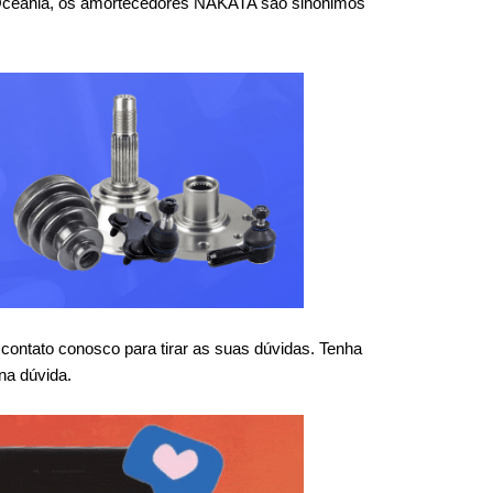
 Oceania, os amortecedores NAKATA são sinônimos 
ntato conosco para tirar as suas dúvidas. Tenha 
na dúvida.