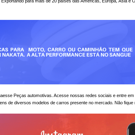
. Exportando para mais de 20 países das Américas, Europa, Ásia e
se Peças automotivas. Acesse nossas redes sociais e entre em co
ens de diversos modelos de carros presente no mercado. Não fique 