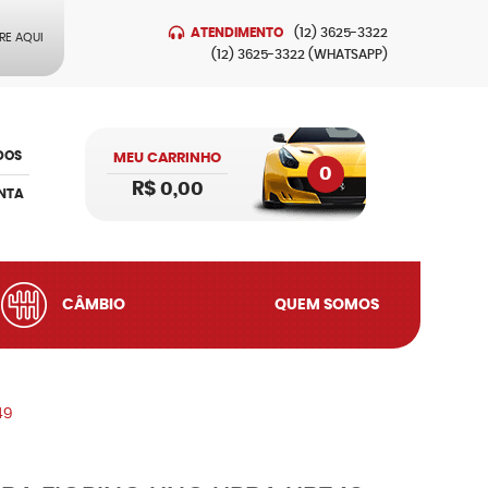
ATENDIMENTO
(12)
3625-3322
RE AQUI
(12)
3625-3322
(WHATSAPP)
DOS
MEU CARRINHO
0
R$ 0,00
NTA
CÂMBIO
QUEM SOMOS
49