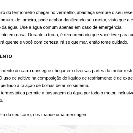
iro do termômetro chegar no vermelho, abasteça sempre o seu reserv
 comum, de torneira, pode acabar danificando seu motor, visto que a
nto da água. Use a água comum apenas em caso de emergência.
imento em casa. Durante a troca, é recomendado que você leve para um
tará quente e você com certeza irá se queimar, então tome cuidado.
MENTO
cimento do carro consegue chegar em diversas partes do motor resfri
 uso de aditivo na composição do líquido de resfriamento é de extre
pedindo a criação de bolhas de ar no sistema.
termostática permite a passagem da água por todo o motor, inclusive p
o.
a é a do seu carro, nos mande uma mensagem