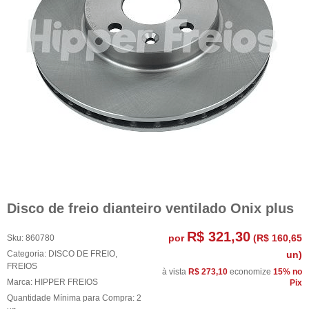
Disco de freio dianteiro ventilado Onix plus
R$ 321,30
por
(
R$ 160,65
Sku:
860780
Categoria:
DISCO DE FREIO
,
un)
FREIOS
à vista
R$ 273,10
economize
15%
no
Marca:
HIPPER FREIOS
Pix
Quantidade Mínima para Compra:
2